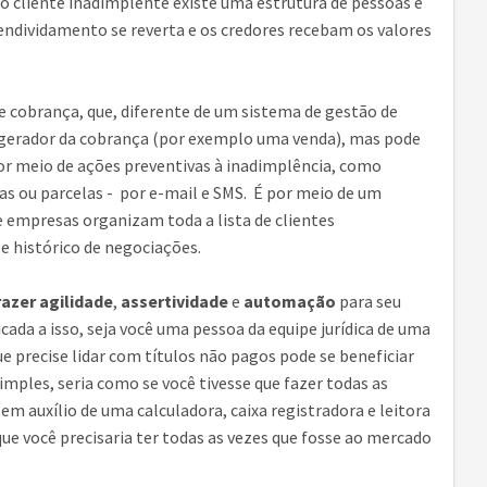
cliente inadimplente existe uma estrutura de pessoas e
endividamento se reverta e os credores recebam os valores
 cobrança, que, diferente de um sistema de gestão de
 gerador da cobrança (por exemplo uma venda), mas pode
r meio de ações preventivas à inadimplência, como
as ou parcelas - por e-mail e SMS. É por meio de um
e empresas organizam toda a lista de clientes
 e histórico de negociações.
razer agilidade
,
assertividade
e
automação
para seu
cada a isso, seja você uma pessoa da equipe jurídica de uma
 precise lidar com títulos não pagos pode se beneficiar
mples, seria como se você tivesse que fazer todas as
m auxílio de uma calculadora, caixa registradora e leitora
ue você precisaria ter todas as vezes que fosse ao mercado