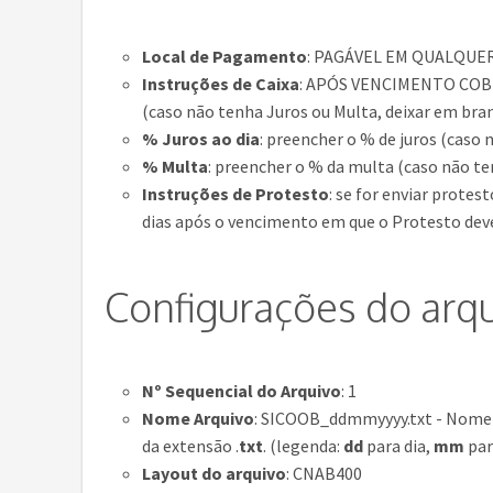
Local de Pagamento
: PAGÁVEL EM QUALQUE
Instruções de Caixa
: APÓS VENCIMENTO COB
(caso não tenha Juros ou Multa, deixar em bran
% Juros ao dia
: preencher o % de juros (caso
% Multa
: preencher o % da multa (caso não t
Instruções de Protesto
: se for enviar prote
dias após o vencimento em que o Protesto deve
Configurações do arqu
Nº Sequencial do Arquivo
: 1
Nome Arquivo
: SICOOB_ddmmyyyy.txt - Nome s
da extensão .
txt
. (legenda:
dd
para dia,
mm
par
Layout do arquivo
: CNAB400